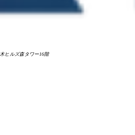
 六本木ヒルズ森タワー16階