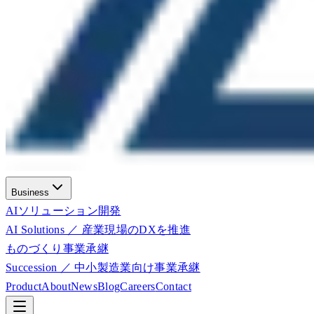
Business
AIソリューション開発
AI Solutions ／ 産業現場のDXを推進
ものづくり事業承継
Succession ／ 中小製造業向け事業承継
Product
About
News
Blog
Careers
Contact